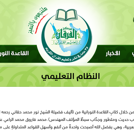
ة من خلال كتابِ القاعدة النورانية من تأليف فضيلة الشيخ نور محمد حقاني رحمه ال
سلوب حديث ومتطور وجذّاب سبطُ المؤلف المهندس/ محمد فاروق محمد الراعي عا
قاطع العربية، وهي بفضل الله أصبحت واحدةً من أنفع وأسهل القواعد المتداولةِ على