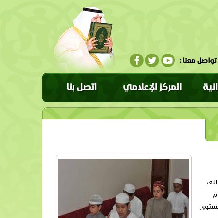
له،
م
 مستوى